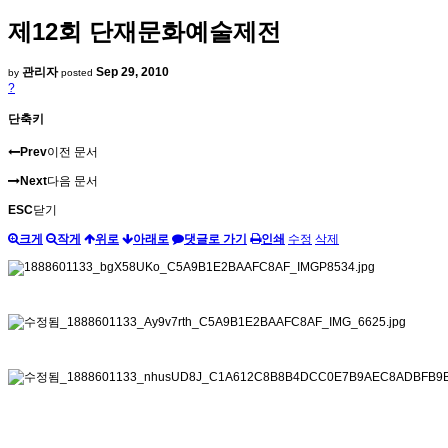
제12회 단재문화예술제전
관리자
Sep 29, 2010
by
posted
?
단축키
Prev
이전 문서
Next
다음 문서
ESC
닫기
크게
작게
위로
아래로
댓글로 가기
인쇄
수정
삭제