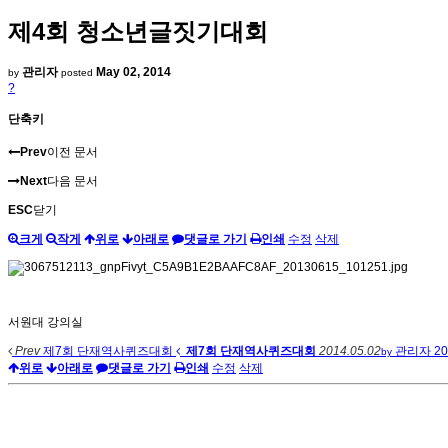
제4회 청소년글짓기대회
관리자
May 02, 2014
by
posted
?
단축키
Prev
이전 문서
Next
다음 문서
ESC
닫기
크게
작게
위로
아래로
댓글로 가기
인쇄
수정
삭제
서원대 강의실
Prev
제7회 단재역사퀴즈대회
제7회 단재역사퀴즈대회
2014.05.02
관리자
2
by
위로
아래로
댓글로 가기
인쇄
수정
삭제