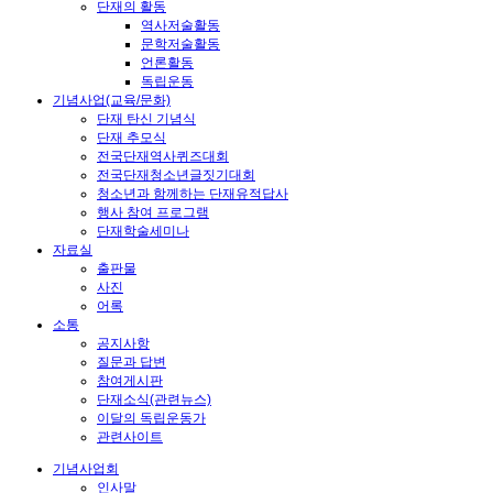
단재의 활동
역사저술활동
문학저술활동
언론활동
독립운동
기념사업(교육/문화)
단재 탄신 기념식
단재 추모식
전국단재역사퀴즈대회
전국단재청소년글짓기대회
청소년과 함께하는 단재유적답사
행사 참여 프로그램
단재학술세미나
자료실
출판물
사진
어록
소통
공지사항
질문과 답변
참여게시판
단재소식(관련뉴스)
이달의 독립운동가
관련사이트
기념사업회
인사말