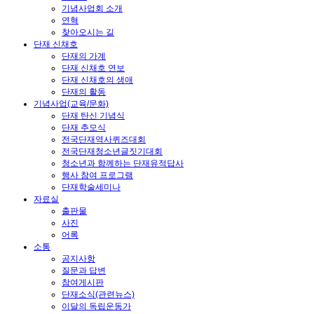
기념사업회 소개
연혁
찾아오시는 길
단재 신채호
단재의 가계
단재 신채호 연보
단재 신채호의 생애
단재의 활동
기념사업(교육/문화)
단재 탄신 기념식
단재 추모식
전국단재역사퀴즈대회
전국단재청소년글짓기대회
청소년과 함께하는 단재유적답사
행사 참여 프로그램
단재학술세미나
자료실
출판물
사진
어록
소통
공지사항
질문과 답변
참여게시판
단재소식(관련뉴스)
이달의 독립운동가