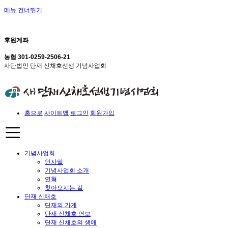
메뉴 건너뛰기
후원계좌
농협 301-0259-2506-21
사단법인 단재 신채호선생 기념사업회
홈으로
사이트맵
로그인
회원가입
기념사업회
인사말
기념사업회 소개
연혁
찾아오시는 길
단재 신채호
단재의 가계
단재 신채호 연보
단재 신채호의 생애