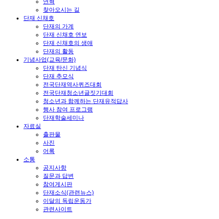
연혁
찾아오시는 길
단재 신채호
단재의 가계
단재 신채호 연보
단재 신채호의 생애
단재의 활동
기념사업(교육/문화)
단재 탄신 기념식
단재 추모식
전국단재역사퀴즈대회
전국단재청소년글짓기대회
청소년과 함께하는 단재유적답사
행사 참여 프로그램
단재학술세미나
자료실
출판물
사진
어록
소통
공지사항
질문과 답변
참여게시판
단재소식(관련뉴스)
이달의 독립운동가
관련사이트