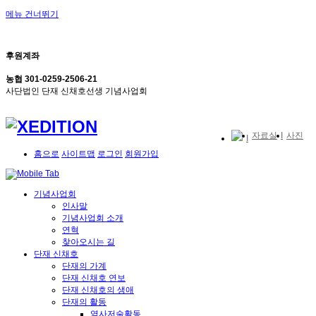
메뉴 건너뛰기
후원계좌
농협 301-0259-2506-21
사단법인 단재 신채호선생 기념사업회
자료실
사진
홈으로
사이트맵
로그인
회원가입
기념사업회
인사말
기념사업회 소개
연혁
찾아오시는 길
단재 신채호
단재의 가계
단재 신채호 연보
단재 신채호의 생애
단재의 활동
역사저술활동