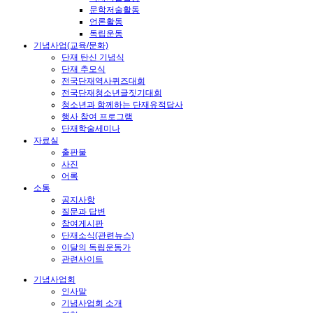
문학저술활동
언론활동
독립운동
기념사업(교육/문화)
단재 탄신 기념식
단재 추모식
전국단재역사퀴즈대회
전국단재청소년글짓기대회
청소년과 함께하는 단재유적답사
행사 참여 프로그램
단재학술세미나
자료실
출판물
사진
어록
소통
공지사항
질문과 답변
참여게시판
단재소식(관련뉴스)
이달의 독립운동가
관련사이트
기념사업회
인사말
기념사업회 소개