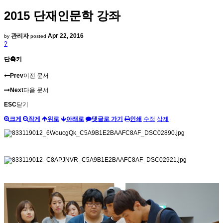
2015 단재인문학 강좌
관리자
Apr 22, 2016
by
posted
?
단축키
Prev
이전 문서
Next
다음 문서
ESC
닫기
크게
작게
위로
아래로
댓글로 가기
인쇄
수정
삭제