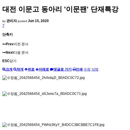
대전 이문고 동아리 '이문팬' 단재특강
관리자
Jun 15, 2020
by
posted
?
단축키
Prev
이전 문서
Next
다음 문서
ESC
닫기
크게
작게
위로
아래로
댓글로 가기
인쇄
수정
삭제