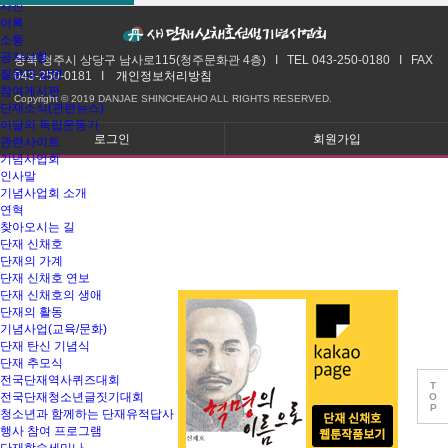
사진
어록
소통
공지사항
충북 청주시 상당구 남사로115(청주문화관 4층) I TEL 043-250-0180 I FAX
질문과 답변
043-250-0181 I
개인정보처리방침
참여게시판
Copyright © 2019 DANJAE SHINCHEAHO ALL RIGHTS RESERVED.
단재소식(관련뉴스)
이달의 독립운동가
로그인
회원가입
관련사이트
기념사업회
인사말
기념사업회 소개
연혁
찾아오시는 길
단재 신채호
단재의 가계
단재 신채호 연보
단재 신채호의 생애
단재의 활동
기념사업(교육/문화)
단재 탄신 기념식
단재 추모식
전국단재역사퀴즈대회
T
전국단재청소년글짓기대회
O
P
청소년과 함께하는 단재유적답사
행사 참여 프로그램