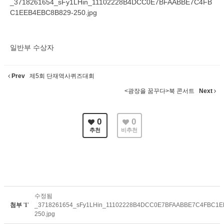
일반부 수상자
Prev
제5회 단재역사퀴즈대회
<광장을 꿈꾸다>북 콘서트
Next
0
0
추천
비추천
수정됨
첨부
'
1
'
_3718261654_sFy1LHin_11102228B4DCC0E7BFAABBE7C4FBC1E
250.jpg