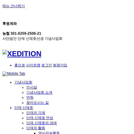
메뉴 건너뛰기
후원계좌
농협 301-0259-2506-21
사단법인 단재 신채호선생 기념사업회
홈으로
사이트맵
로그인
회원가입
기념사업회
인사말
기념사업회 소개
연혁
찾아오시는 길
단재 신채호
단재의 가계
단재 신채호 연보
단재 신채호의 생애
단재의 활동
역사저술활동