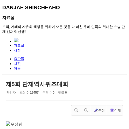
DANJAE SHINCHEAHO
자료실
오직, 겨레의 자유와 해방을 위하여 모든 것을 다 바친 우리 민족의 위대한 스승 단
재 신채호 선생!
자료실
사진
출판물
사진
어록
제5회 단재역사퀴즈대회
관리자
조회 수
15457
추천 수
0
댓글
0
수정
삭제