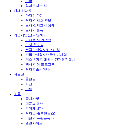
연혁
찾아오시는 길
단재 신채호
단재의 가계
단재 신채호 연보
단재 신채호의 생애
단재의 활동
기념사업(교육/문화)
단재 탄신 기념식
단재 추모식
전국단재역사퀴즈대회
전국단재청소년글짓기대회
청소년과 함께하는 단재유적답사
행사 참여 프로그램
단재학술세미나
자료실
출판물
사진
어록
소통
공지사항
질문과 답변
참여게시판
단재소식(관련뉴스)
이달의 독립운동가
관련사이트