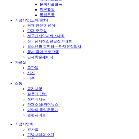
문학저술활동
언론활동
독립운동
기념사업(교육/문화)
단재 탄신 기념식
단재 추모식
전국단재역사퀴즈대회
전국단재청소년글짓기대회
청소년과 함께하는 단재유적답사
행사 참여 프로그램
단재학술세미나
자료실
출판물
사진
어록
소통
공지사항
질문과 답변
참여게시판
단재소식(관련뉴스)
이달의 독립운동가
관련사이트
기념사업회
인사말
기념사업회 소개