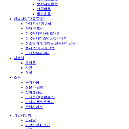
문학저술활동
언론활동
독립운동
기념사업(교육/문화)
단재 탄신 기념식
단재 추모식
전국단재역사퀴즈대회
전국단재청소년글짓기대회
청소년과 함께하는 단재유적답사
행사 참여 프로그램
단재학술세미나
자료실
출판물
사진
어록
소통
공지사항
질문과 답변
참여게시판
단재소식(관련뉴스)
이달의 독립운동가
관련사이트
기념사업회
인사말
기념사업회 소개