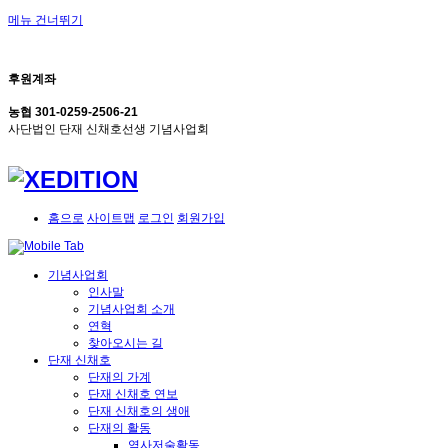
메뉴 건너뛰기
후원계좌
농협 301-0259-2506-21
사단법인 단재 신채호선생 기념사업회
홈으로
사이트맵
로그인
회원가입
기념사업회
인사말
기념사업회 소개
연혁
찾아오시는 길
단재 신채호
단재의 가계
단재 신채호 연보
단재 신채호의 생애
단재의 활동
역사저술활동