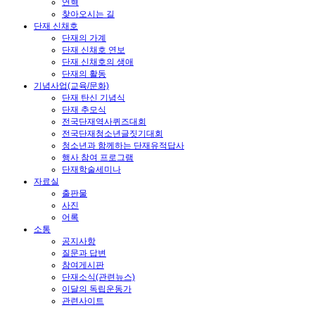
연혁
찾아오시는 길
단재 신채호
단재의 가계
단재 신채호 연보
단재 신채호의 생애
단재의 활동
기념사업(교육/문화)
단재 탄신 기념식
단재 추모식
전국단재역사퀴즈대회
전국단재청소년글짓기대회
청소년과 함께하는 단재유적답사
행사 참여 프로그램
단재학술세미나
자료실
출판물
사진
어록
소통
공지사항
질문과 답변
참여게시판
단재소식(관련뉴스)
이달의 독립운동가
관련사이트