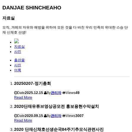
DANJAE SHINCHEAHO
자료실
오직, 겨레의 자유와 해방을 위하여 모든 것을 다 바친 우리 민족의 위대한 스승 단
재 신채호 선생!
자료실
사진
출판물
사진
어록
20250207-정기총회
Date
2025.12.15
By
관리자
Views
49
Read More
2020단재유튜브영상공모전 홍보용현수막설치
Date
2020.09.15
By
관리자
Views
3007
Read More
2020 단재신채호선생순국84주기추모식관련사진