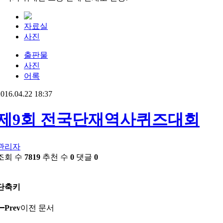
자료실
사진
출판물
사진
어록
016.04.22 18:37
제9회 전국단재역사퀴즈대회
관리자
조회 수
7819
추천 수
0
댓글
0
단축키
Prev
이전 문서