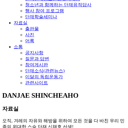
청소년과 함께하는 단재유적답사
행사 참여 프로그램
단재학술세미나
자료실
출판물
사진
어록
소통
공지사항
질문과 답변
참여게시판
단재소식(관련뉴스)
이달의 독립운동가
관련사이트
DANJAE SHINCHEAHO
자료실
오직, 겨레의 자유와 해방을 위하여 모든 것을 다 바친 우리 민
족의 위대한 스승 단재 신채호 선생!