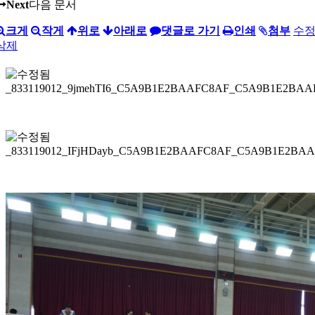
Next
다음 문서
크게
작게
위로
아래로
댓글로 가기
인쇄
첨부
수
삭제