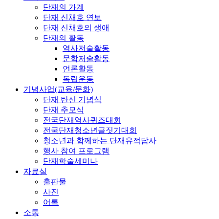
단재의 가계
단재 신채호 연보
단재 신채호의 생애
단재의 활동
역사저술활동
문학저술활동
언론활동
독립운동
기념사업(교육/문화)
단재 탄신 기념식
단재 추모식
전국단재역사퀴즈대회
전국단재청소년글짓기대회
청소년과 함께하는 단재유적답사
행사 참여 프로그램
단재학술세미나
자료실
출판물
사진
어록
소통