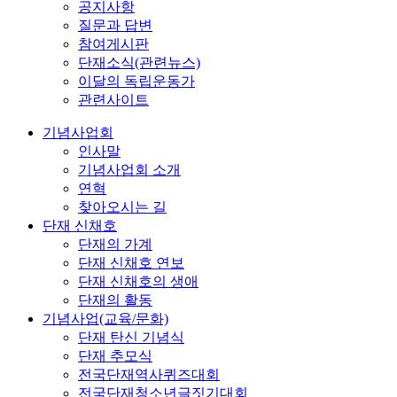
공지사항
질문과 답변
참여게시판
단재소식(관련뉴스)
이달의 독립운동가
관련사이트
기념사업회
인사말
기념사업회 소개
연혁
찾아오시는 길
단재 신채호
단재의 가계
단재 신채호 연보
단재 신채호의 생애
단재의 활동
기념사업(교육/문화)
단재 탄신 기념식
단재 추모식
전국단재역사퀴즈대회
전국단재청소년글짓기대회