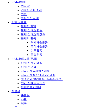
기념사업회
인사말
기념사업회 소개
연혁
찾아오시는 길
단재 신채호
단재의 가계
단재 신채호 연보
단재 신채호의 생애
단재의 활동
역사저술활동
문학저술활동
언론활동
독립운동
기념사업(교육/문화)
단재 탄신 기념식
단재 추모식
전국단재역사퀴즈대회
전국단재청소년글짓기대회
청소년과 함께하는 단재유적답사
행사 참여 프로그램
단재학술세미나
자료실
출판물
사진
어록