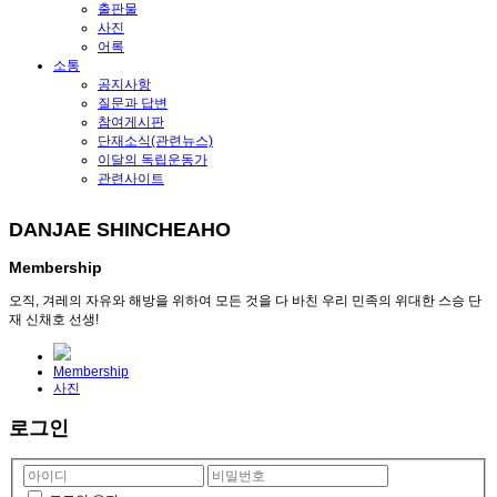
출판물
사진
어록
소통
공지사항
질문과 답변
참여게시판
단재소식(관련뉴스)
이달의 독립운동가
관련사이트
DANJAE SHINCHEAHO
Membership
오직, 겨레의 자유와 해방을 위하여 모든 것을 다 바친 우리 민족의 위대한 스승 단
재 신채호 선생!
Membership
사진
로그인