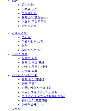
소통
공지사항
질문과 답변
참여게시판
단재소식(관련뉴스)
이달의 독립운동가
관련사이트
기념사업회
인사말
기념사업회 소개
연혁
찾아오시는 길
단재 신채호
단재의 가계
단재 신채호 연보
단재 신채호의 생애
단재의 활동
기념사업(교육/문화)
단재 탄신 기념식
단재 추모식
전국단재역사퀴즈대회
전국단재청소년글짓기대회
청소년과 함께하는 단재유적답사
행사 참여 프로그램
단재학술세미나
자료실