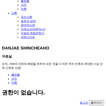
출판물
사진
어록
소통
공지사항
질문과 답변
참여게시판
단재소식(관련뉴스)
이달의 독립운동가
관련사이트
DANJAE SHINCHEAHO
자료실
오직, 겨레의 자유와 해방을 위하여 모든 것을 다 바친 우리 민족의 위대한 스승 단
재 신채호 선생!
출판물
사진
어록
권한이 없습니다.
로그인
돌아가기