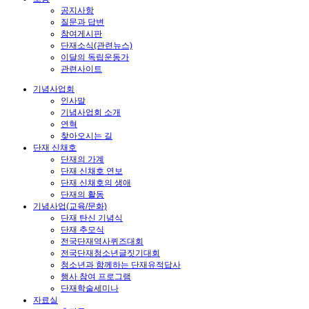
공지사항
질문과 답변
참여게시판
단재소식(관련뉴스)
이달의 독립운동가
관련사이트
기념사업회
인사말
기념사업회 소개
연혁
찾아오시는 길
단재 신채호
단재의 가계
단재 신채호 연보
단재 신채호의 생애
단재의 활동
기념사업(교육/문화)
단재 탄신 기념식
단재 추모식
전국단재역사퀴즈대회
전국단재청소년글짓기대회
청소년과 함께하는 단재유적답사
행사 참여 프로그램
단재학술세미나
자료실