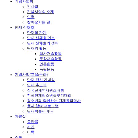
기념사업회
인사말
기념사업회 소개
연혁
찾아오시는 길
단재 신채호
단재의 가계
단재 신채호 연보
단재 신채호의 생애
단재의 활동
역사저술활동
문학저술활동
언론활동
독립운동
기념사업(교육/문화)
단재 탄신 기념식
단재 추모식
전국단재역사퀴즈대회
전국단재청소년글짓기대회
청소년과 함께하는 단재유적답사
행사 참여 프로그램
단재학술세미나
자료실
출판물
사진
어록
소통