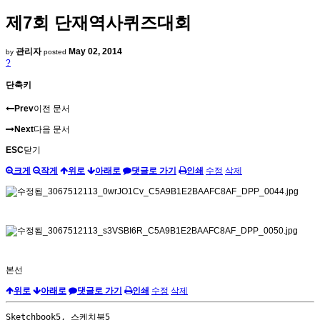
제7회 단재역사퀴즈대회
관리자
May 02, 2014
by
posted
?
단축키
Prev
이전 문서
Next
다음 문서
ESC
닫기
크게
작게
위로
아래로
댓글로 가기
인쇄
수정
삭제
본선
위로
아래로
댓글로 가기
인쇄
수정
삭제
Sketchbook5, 스케치북5