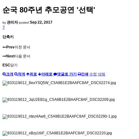
순국 80주년 추모공연 '선택'
관리자
Sep 22, 2017
by
posted
?
단축키
Prev
이전 문서
Next
다음 문서
ESC
닫기
크게
작게
위로
아래로
댓글로 가기
인쇄
수정
삭제