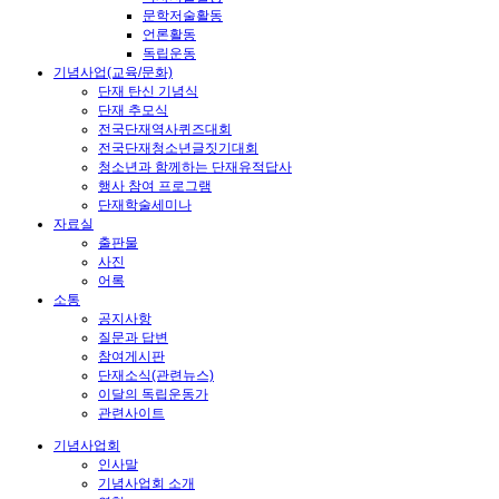
문학저술활동
언론활동
독립운동
기념사업(교육/문화)
단재 탄신 기념식
단재 추모식
전국단재역사퀴즈대회
전국단재청소년글짓기대회
청소년과 함께하는 단재유적답사
행사 참여 프로그램
단재학술세미나
자료실
출판물
사진
어록
소통
공지사항
질문과 답변
참여게시판
단재소식(관련뉴스)
이달의 독립운동가
관련사이트
기념사업회
인사말
기념사업회 소개