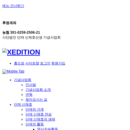
메뉴 건너뛰기
후원계좌
농협 301-0259-2506-21
사단법인 단재 신채호선생 기념사업회
홈으로
사이트맵
로그인
회원가입
기념사업회
인사말
기념사업회 소개
연혁
찾아오시는 길
단재 신채호
단재의 가계
단재 신채호 연보
단재 신채호의 생애
단재의 활동
역사저술활동