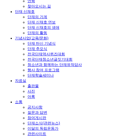
연혁
찾아오시는 길
단재 신채호
단재의 가계
단재 신채호 연보
단재 신채호의 생애
단재의 활동
기념사업(교육/문화)
단재 탄신 기념식
단재 추모식
전국단재역사퀴즈대회
전국단재청소년글짓기대회
청소년과 함께하는 단재유적답사
행사 참여 프로그램
단재학술세미나
자료실
출판물
사진
어록
소통
공지사항
질문과 답변
참여게시판
단재소식(관련뉴스)
이달의 독립운동가
관련사이트