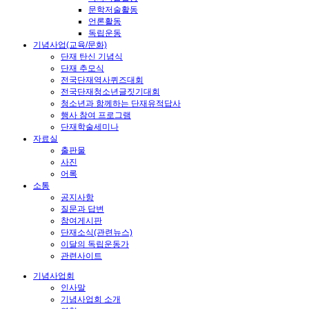
문학저술활동
언론활동
독립운동
기념사업(교육/문화)
단재 탄신 기념식
단재 추모식
전국단재역사퀴즈대회
전국단재청소년글짓기대회
청소년과 함께하는 단재유적답사
행사 참여 프로그램
단재학술세미나
자료실
출판물
사진
어록
소통
공지사항
질문과 답변
참여게시판
단재소식(관련뉴스)
이달의 독립운동가
관련사이트
기념사업회
인사말
기념사업회 소개