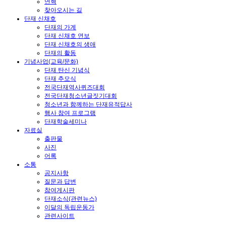
연혁
찾아오시는 길
단재 신채호
단재의 가계
단재 신채호 연보
단재 신채호의 생애
단재의 활동
기념사업(교육/문화)
단재 탄신 기념식
단재 추모식
전국단재역사퀴즈대회
전국단재청소년글짓기대회
청소년과 함께하는 단재유적답사
행사 참여 프로그램
단재학술세미나
자료실
출판물
사진
어록
소통
공지사항
질문과 답변
참여게시판
단재소식(관련뉴스)
이달의 독립운동가
관련사이트