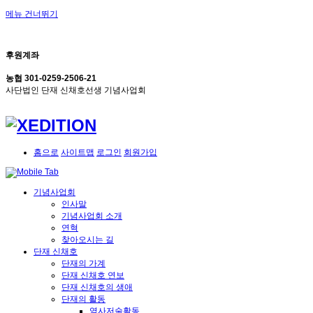
메뉴 건너뛰기
후원계좌
농협 301-0259-2506-21
사단법인 단재 신채호선생 기념사업회
홈으로
사이트맵
로그인
회원가입
기념사업회
인사말
기념사업회 소개
연혁
찾아오시는 길
단재 신채호
단재의 가계
단재 신채호 연보
단재 신채호의 생애
단재의 활동
역사저술활동