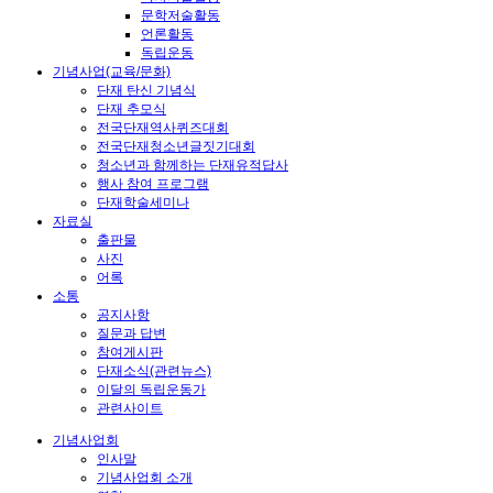
문학저술활동
언론활동
독립운동
기념사업(교육/문화)
단재 탄신 기념식
단재 추모식
전국단재역사퀴즈대회
전국단재청소년글짓기대회
청소년과 함께하는 단재유적답사
행사 참여 프로그램
단재학술세미나
자료실
출판물
사진
어록
소통
공지사항
질문과 답변
참여게시판
단재소식(관련뉴스)
이달의 독립운동가
관련사이트
기념사업회
인사말
기념사업회 소개