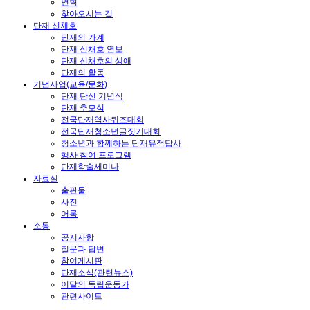
연혁
찾아오시는 길
단재 신채호
단재의 가계
단재 신채호 연보
단재 신채호의 생애
단재의 활동
기념사업(교육/문화)
단재 탄신 기념식
단재 추모식
전국단재역사퀴즈대회
전국단재청소년글짓기대회
청소년과 함께하는 단재유적답사
행사 참여 프로그램
단재학술세미나
자료실
출판물
사진
어록
소통
공지사항
질문과 답변
참여게시판
단재소식(관련뉴스)
이달의 독립운동가
관련사이트