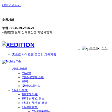
메뉴 건너뛰기
후원계좌
농협 301-0259-2506-21
사단법인 단재 신채호선생 기념사업회
자료실
사진
홈으로
사이트맵
로그인
회원가입
기념사업회
인사말
기념사업회 소개
연혁
찾아오시는 길
단재 신채호
단재의 가계
단재 신채호 연보
단재 신채호의 생애
단재의 활동
역사저술활동