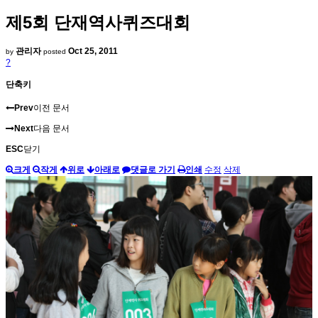
제5회 단재역사퀴즈대회
관리자
Oct 25, 2011
by
posted
?
단축키
Prev
이전 문서
Next
다음 문서
ESC
닫기
크게
작게
위로
아래로
댓글로 가기
인쇄
수정
삭제