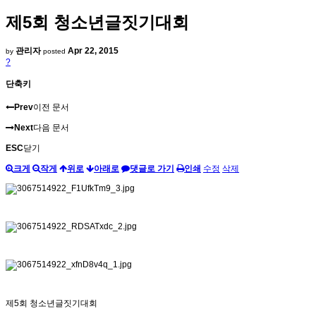
제5회 청소년글짓기대회
관리자
Apr 22, 2015
by
posted
?
단축키
Prev
이전 문서
Next
다음 문서
ESC
닫기
크게
작게
위로
아래로
댓글로 가기
인쇄
수정
삭제
제5회 청소년글짓기대회