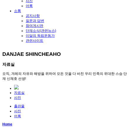
사진
어록
소통
공지사항
질문과 답변
참여게시판
단재소식(관련뉴스)
이달의 독립운동가
관련사이트
DANJAE SHINCHEAHO
자료실
오직, 겨레의 자유와 해방을 위하여 모든 것을 다 바친 우리 민족의 위대한 스승 단
재 신채호 선생!
자료실
사진
출판물
사진
어록
Home