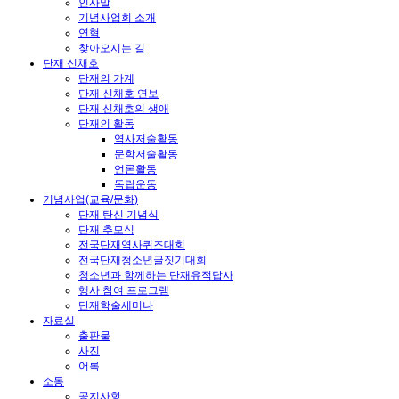
인사말
기념사업회 소개
연혁
찾아오시는 길
단재 신채호
단재의 가계
단재 신채호 연보
단재 신채호의 생애
단재의 활동
역사저술활동
문학저술활동
언론활동
독립운동
기념사업(교육/문화)
단재 탄신 기념식
단재 추모식
전국단재역사퀴즈대회
전국단재청소년글짓기대회
청소년과 함께하는 단재유적답사
행사 참여 프로그램
단재학술세미나
자료실
출판물
사진
어록
소통
공지사항