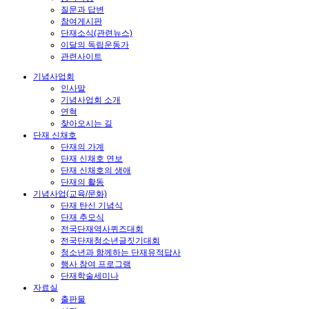
질문과 답변
참여게시판
단재소식(관련뉴스)
이달의 독립운동가
관련사이트
기념사업회
인사말
기념사업회 소개
연혁
찾아오시는 길
단재 신채호
단재의 가계
단재 신채호 연보
단재 신채호의 생애
단재의 활동
기념사업(교육/문화)
단재 탄신 기념식
단재 추모식
전국단재역사퀴즈대회
전국단재청소년글짓기대회
청소년과 함께하는 단재유적답사
행사 참여 프로그램
단재학술세미나
자료실
출판물