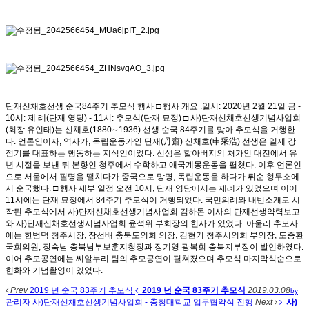
단재신채호선생 순국84주기 추모식 행사 □ 행사 개요 .일시: 2020년 2월 21일 금 -
10시: 제 례(단재 영당) - 11시: 추모식(단재 묘정) □ 사)단재신채호선생기념사업회
(회장 유인태)는 신채호(1880∼1936) 선생 순국 84주기를 맞아 추모식을 거행한
다. 언론인이자, 역사가, 독립운동가인 단재(丹齋) 신채호(申采浩) 선생은 일제 강
점기를 대표하는 행동하는 지식인이었다. 선생은 할아버지의 처가인 대전에서 유
년 시절을 보낸 뒤 본향인 청주에서 수학하고 애국계몽운동을 펼쳤다. 이후 언론인
으로 서울에서 필명을 떨치다가 중국으로 망명, 독립운동을 하다가 뤼순 형무소에
서 순국했다. □ 행사 세부 일정 오전 10시, 단재 영당에서는 제례가 있었으며 이어
11시에는 단재 묘정에서 84주기 추모식이 거행되었다. 국민의례와 내빈소개로 시
작된 추모식에서 사)단재신채호선생기념사업회 김하돈 이사의 단재선생약력보고
와 사)단재신채호선생시념사업회 윤석위 부회장의 헌사가 있었다. 아울러 추모사
에는 한범덕 청주시장, 장선배 충북도의회 의장, 김현기 청주시의회 부의장, 도종환
국회의원, 장숙남 충북남부보훈지청장과 장기영 광복회 충북지부장이 발언하였다.
이어 추모공연에는 씨알누리 팀의 추모공연이 펼쳐졌으며 추모식 마지막식순으로
헌화와 기념촬영이 있었다.
Prev
2019 년 순국 83주기 추모식
2019 년 순국 83주기 추모식
2019.03.08
by
관리자
사)단재신채호선생기념사업회 - 충청대학교 업무협약식 진행
Next
사)