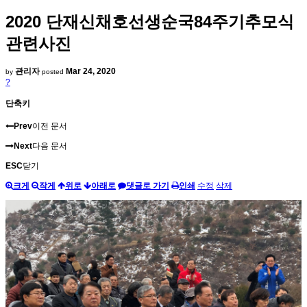
2020 단재신채호선생순국84주기추모식
관련사진
관리자
Mar 24, 2020
by
posted
?
단축키
Prev
이전 문서
Next
다음 문서
ESC
닫기
크게
작게
위로
아래로
댓글로 가기
인쇄
수정
삭제