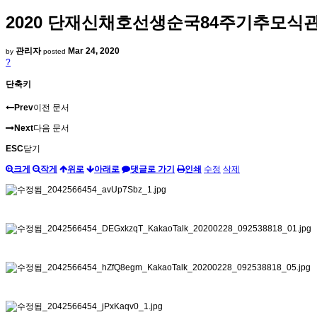
2020 단재신채호선생순국84주기추모식
관리자
Mar 24, 2020
by
posted
?
단축키
Prev
이전 문서
Next
다음 문서
ESC
닫기
크게
작게
위로
아래로
댓글로 가기
인쇄
수정
삭제