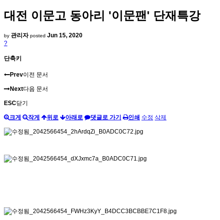
대전 이문고 동아리 '이문팬' 단재특강
관리자
Jun 15, 2020
by
posted
?
단축키
Prev
이전 문서
Next
다음 문서
ESC
닫기
크게
작게
위로
아래로
댓글로 가기
인쇄
수정
삭제