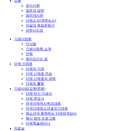
소통
공지사항
질문과 답변
참여게시판
단재소식(관련뉴스)
이달의 독립운동가
관련사이트
기념사업회
인사말
기념사업회 소개
연혁
찾아오시는 길
단재 신채호
단재의 가계
단재 신채호 연보
단재 신채호의 생애
단재의 활동
기념사업(교육/문화)
단재 탄신 기념식
단재 추모식
전국단재역사퀴즈대회
전국단재청소년글짓기대회
청소년과 함께하는 단재유적답사
행사 참여 프로그램
단재학술세미나
자료실