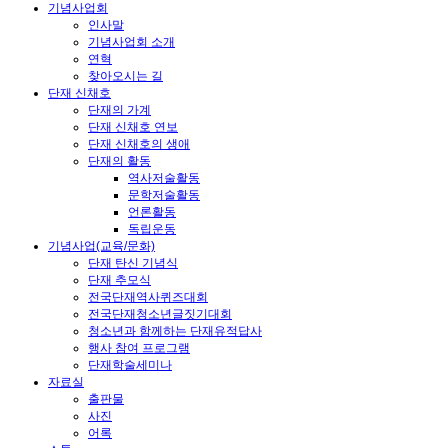
기념사업회
인사말
기념사업회 소개
연혁
찾아오시는 길
단재 신채호
단재의 가계
단재 신채호 연보
단재 신채호의 생애
단재의 활동
역사저술활동
문학저술활동
언론활동
독립운동
기념사업(교육/문화)
단재 탄신 기념식
단재 추모식
전국단재역사퀴즈대회
전국단재청소년글짓기대회
청소년과 함께하는 단재유적답사
행사 참여 프로그램
단재학술세미나
자료실
출판물
사진
어록