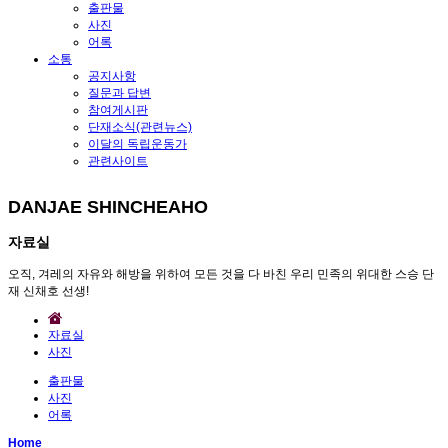
출판물
사진
어록
소통
공지사항
질문과 답변
참여게시판
단재소식(관련뉴스)
이달의 독립운동가
관련사이트
DANJAE SHINCHEAHO
자료실
오직, 겨레의 자유와 해방을 위하여 모든 것을 다 바친 우리 민족의 위대한 스승 단
재 신채호 선생!
자료실
사진
출판물
사진
어록
Home