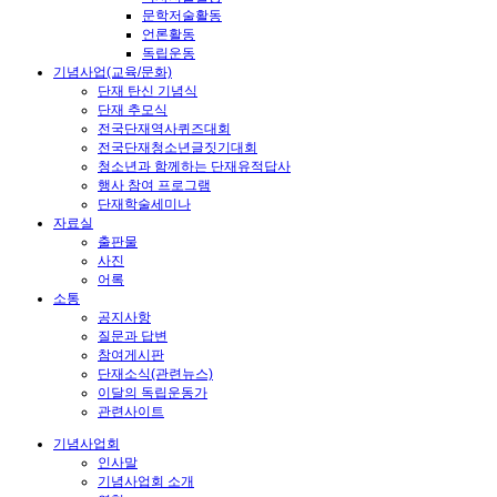
문학저술활동
언론활동
독립운동
기념사업(교육/문화)
단재 탄신 기념식
단재 추모식
전국단재역사퀴즈대회
전국단재청소년글짓기대회
청소년과 함께하는 단재유적답사
행사 참여 프로그램
단재학술세미나
자료실
출판물
사진
어록
소통
공지사항
질문과 답변
참여게시판
단재소식(관련뉴스)
이달의 독립운동가
관련사이트
기념사업회
인사말
기념사업회 소개