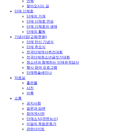
연혁
찾아오시는 길
단재 신채호
단재의 가계
단재 신채호 연보
단재 신채호의 생애
단재의 활동
기념사업(교육/문화)
단재 탄신 기념식
단재 추모식
전국단재역사퀴즈대회
전국단재청소년글짓기대회
청소년과 함께하는 단재유적답사
행사 참여 프로그램
단재학술세미나
자료실
출판물
사진
어록
소통
공지사항
질문과 답변
참여게시판
단재소식(관련뉴스)
이달의 독립운동가
관련사이트