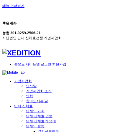
메뉴 건너뛰기
후원계좌
농협 301-0259-2506-21
사단법인 단재 신채호선생 기념사업회
홈으로
사이트맵
로그인
회원가입
기념사업회
인사말
기념사업회 소개
연혁
찾아오시는 길
단재 신채호
단재의 가계
단재 신채호 연보
단재 신채호의 생애
단재의 활동
역사저술활동