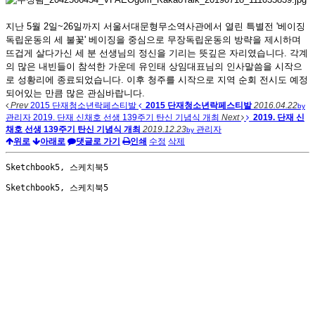
지난 5월 2일~26일까지 서울서대문형무소역사관에서 열린 특별전 '베이징
독립운동의 세 불꽃' 베이징을 중심으로 무장독립운동의 방략을 제시하며
뜨겁게 살다가신 세 분 선생님의 정신을 기리는 뜻깊은 자리였습니다. 각계
의 많은 내빈들이 참석한 가운데 유인태 상임대표님의 인사말씀을 시작으
로 성황리에 종료되었습니다. 이후 청주를 시작으로 지역 순회 전시도 예정
되어있는 만큼 많은 관심바랍니다.
Prev
2015 단재청소년락페스티발
2015 단재청소년락페스티발
2016.04.22
by
관리자
2019. 단재 신채호 선생 139주기 탄신 기념식 개최
Next
2019. 단재 신
채호 선생 139주기 탄신 기념식 개최
2019.12.23
관리자
by
위로
아래로
댓글로 가기
인쇄
수정
삭제
Sketchbook5, 스케치북5
Sketchbook5, 스케치북5