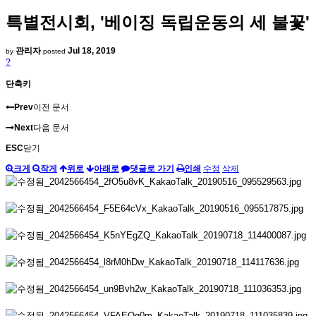
특별전시회, '베이징 독립운동의 세 불꽃'
관리자
Jul 18, 2019
by
posted
?
단축키
Prev
이전 문서
Next
다음 문서
ESC
닫기
크게
작게
위로
아래로
댓글로 가기
인쇄
수정
삭제