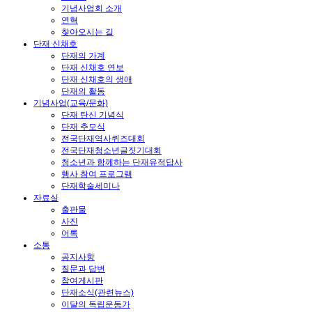
기념사업회 소개
연혁
찾아오시는 길
단재 신채호
단재의 가계
단재 신채호 연보
단재 신채호의 생애
단재의 활동
기념사업(교육/문화)
단재 탄신 기념식
단재 추모식
전국단재역사퀴즈대회
전국단재청소년글짓기대회
청소년과 함께하는 단재유적답사
행사 참여 프로그램
단재학술세미나
자료실
출판물
사진
어록
소통
공지사항
질문과 답변
참여게시판
단재소식(관련뉴스)
이달의 독립운동가