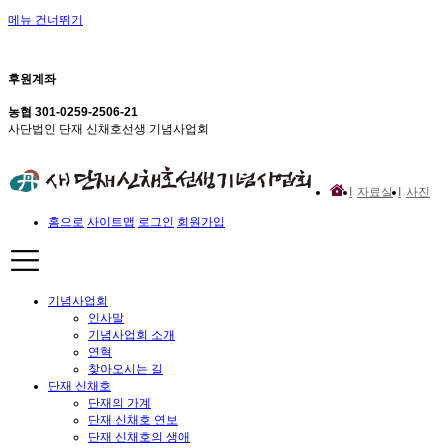
메뉴 건너뛰기
후원계좌
농협 301-0259-2506-21
사단법인 단재 신채호선생 기념사업회
자료실
사진
홈으로
사이트맵
로그인
회원가입
기념사업회
인사말
기념사업회 소개
연혁
찾아오시는 길
단재 신채호
단재의 가계
단재 신채호 연보
단재 신채호의 생애