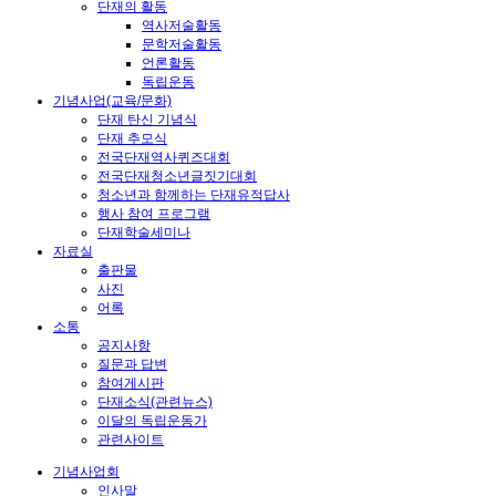
단재의 활동
역사저술활동
문학저술활동
언론활동
독립운동
기념사업(교육/문화)
단재 탄신 기념식
단재 추모식
전국단재역사퀴즈대회
전국단재청소년글짓기대회
청소년과 함께하는 단재유적답사
행사 참여 프로그램
단재학술세미나
자료실
출판물
사진
어록
소통
공지사항
질문과 답변
참여게시판
단재소식(관련뉴스)
이달의 독립운동가
관련사이트
기념사업회
인사말