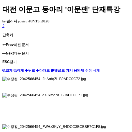
대전 이문고 동아리 '이문팬' 단재특강
관리자
Jun 15, 2020
by
posted
?
단축키
Prev
이전 문서
Next
다음 문서
ESC
닫기
크게
작게
위로
아래로
댓글로 가기
인쇄
수정
삭제