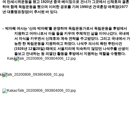
여 만세시위운동을 폈고
1920
년 중국 베이징으로 건너가 그곳에서 신채호와 결혼
하여 함께 독립운동을 했으며 이러한 공로를 기려
1990
년 건국훈장 애족장
(1977
년 대통령표창장
)
이 추서된 바 있다
.
-
박자혜 여사는
‘
산파 박자혜
’
를 운영하며 독립운동가로서 독립운동을 후방에서
지원하고 어머니로서 아들 둘을 키우며 주체적인 삶을 이어나갔다
. 국
내에
서 자식을 키우면서 신채호와 계속 연락을 주고받았다
.
그리고 국내에서 가
능한 한 독립운동을 지원하려고 하였다
.
나석주 의사의 폭탄 투탄사건
(1926
년
12
월
28
일
)
때에도 서울지리에 익숙하지 않았던 나석주를 선생이
돌보고 안내하는 등 의열단 활동을 후방에서 지
원하는 역할을 수행했다
.