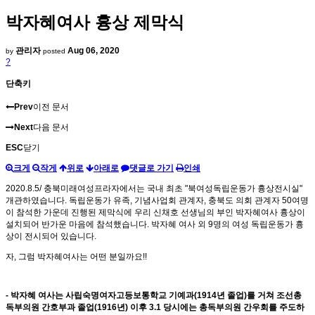
박자혜여사 흉상 제막식
관리자
Aug 06, 2020
by
posted
?
단축키
Prev
이전 문서
Next
다음 문서
ESC
닫기
크게
작게
위로
아래로
댓글로 가기
인쇄
2020.8.5/ 충북미래여성프라자에서는 국내 최초 "북여성독립운동가 흉상전시실"
개관하였습니다. 독립운동가 유족, 기념사업회 관계자, 충북도 의회 관계자 50여명
이 참석한 가운데 진행된 제막식에 우리 신채호 선생님의 부인 박자혜여사 흉상이
설치되어 반가운 마음에 참석했습니다. 박자혜 여사 외 9명의 여성 독립운동가 흉
상이 전시되어 있습니다.
자, 그럼 박자혜여사는 어떤 분일까요!!
-
박자혜 여사는 사립숙명여자고등보통학교 기예과
(1914
년 졸업
)
를 거쳐 조선총
독부의원 간호부과 졸업
(1916
년
)
이후
3.1
당시에는 총독부의원 간우회를 주도하