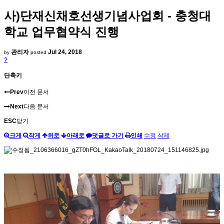
사)단재신채호선생기념사업회 - 충청대
학교 업무협약식 진행
관리자
Jul 24, 2018
by
posted
?
단축키
Prev
이전 문서
Next
다음 문서
ESC
닫기
크게
작게
위로
아래로
댓글로 가기
인쇄
수정
삭제