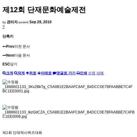
제12회 단재문화예술제전
관리자
Sep 29, 2010
by
posted
?
단축키
Prev
이전 문서
Next
다음 문서
ESC
닫기
크게
작게
위로
아래로
댓글로 가기
인쇄
수정
삭제
제1회 단재역사퀴즈대회