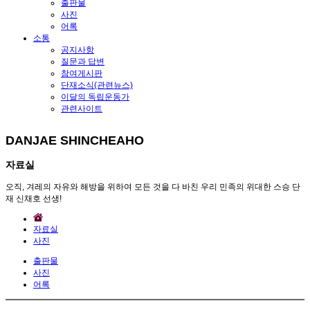
출판물
사진
어록
소통
공지사항
질문과 답변
참여게시판
단재소식(관련뉴스)
이달의 독립운동가
관련사이트
DANJAE SHINCHEAHO
자료실
오직, 겨레의 자유와 해방을 위하여 모든 것을 다 바친 우리 민족의 위대한 스승 단
재 신채호 선생!
자료실
사진
출판물
사진
어록