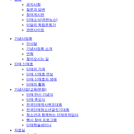
공지사항
질문과 답변
참여게시판
단재소식(관련뉴스)
이달의 독립운동가
관련사이트
기념사업회
인사말
기념사업회 소개
연혁
찾아오시는 길
단재 신채호
단재의 가계
단재 신채호 연보
단재 신채호의 생애
단재의 활동
기념사업(교육/문화)
단재 탄신 기념식
단재 추모식
전국단재역사퀴즈대회
전국단재청소년글짓기대회
청소년과 함께하는 단재유적답사
행사 참여 프로그램
단재학술세미나
자료실