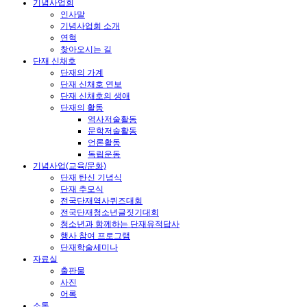
기념사업회
인사말
기념사업회 소개
연혁
찾아오시는 길
단재 신채호
단재의 가계
단재 신채호 연보
단재 신채호의 생애
단재의 활동
역사저술활동
문학저술활동
언론활동
독립운동
기념사업(교육/문화)
단재 탄신 기념식
단재 추모식
전국단재역사퀴즈대회
전국단재청소년글짓기대회
청소년과 함께하는 단재유적답사
행사 참여 프로그램
단재학술세미나
자료실
출판물
사진
어록
소통