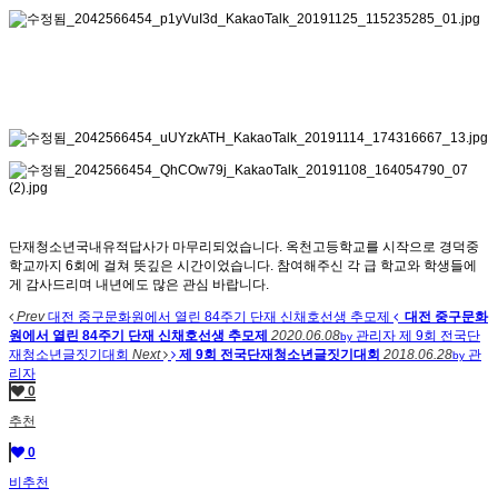
단재청소년국내유적답사가 마무리되었습니다. 옥천고등학교를 시작으로 경덕중
학교까지 6회에 걸쳐 뜻깊은 시간이었습니다. 참여해주신 각 급 학교와 학생들에
게 감사드리며 내년에도 많은 관심 바랍니다.
Prev
대전 중구문화원에서 열린 84주기 단재 신채호선생 추모제
대전 중구문화
원에서 열린 84주기 단재 신채호선생 추모제
2020.06.08
관리자
제 9회 전국단
by
재청소년글짓기대회
Next
제 9회 전국단재청소년글짓기대회
2018.06.28
관
by
리자
0
추천
0
비추천