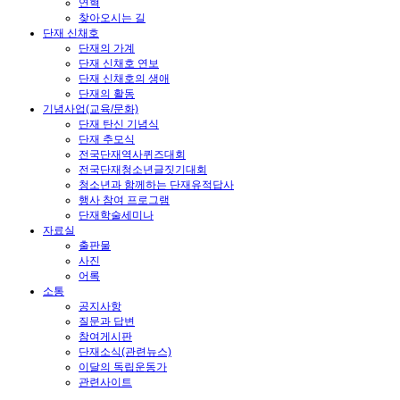
연혁
찾아오시는 길
단재 신채호
단재의 가계
단재 신채호 연보
단재 신채호의 생애
단재의 활동
기념사업(교육/문화)
단재 탄신 기념식
단재 추모식
전국단재역사퀴즈대회
전국단재청소년글짓기대회
청소년과 함께하는 단재유적답사
행사 참여 프로그램
단재학술세미나
자료실
출판물
사진
어록
소통
공지사항
질문과 답변
참여게시판
단재소식(관련뉴스)
이달의 독립운동가
관련사이트