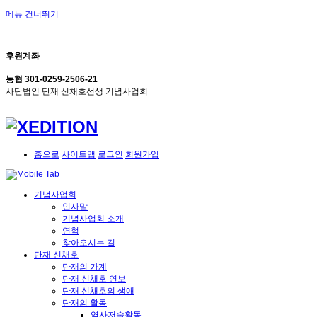
메뉴 건너뛰기
후원계좌
농협 301-0259-2506-21
사단법인 단재 신채호선생 기념사업회
홈으로
사이트맵
로그인
회원가입
기념사업회
인사말
기념사업회 소개
연혁
찾아오시는 길
단재 신채호
단재의 가계
단재 신채호 연보
단재 신채호의 생애
단재의 활동
역사저술활동