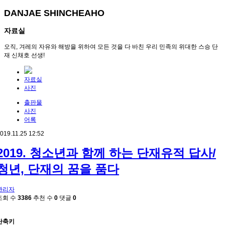
DANJAE SHINCHEAHO
자료실
오직, 겨레의 자유와 해방을 위하여 모든 것을 다 바친 우리 민족의 위대한 스승 단
재 신채호 선생!
자료실
사진
출판물
사진
어록
019.11.25 12:52
2019. 청소년과 함께 하는 단재유적 답사/
청년, 단재의 꿈을 품다
관리자
조회 수
3386
추천 수
0
댓글
0
단축키