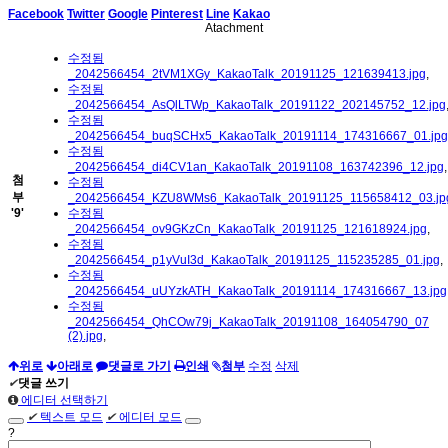
Facebook
Twitter
Google
Pinterest
Line
Kakao
Atachment
수정됨
_2042566454_2tVM1XGy_KakaoTalk_20191125_121639413.jpg
,
수정됨
_2042566454_AsQlLTWp_KakaoTalk_20191122_202145752_12.jpg
수정됨
_2042566454_buqSCHx5_KakaoTalk_20191114_174316667_01.jpg
수정됨
_2042566454_di4CV1an_KakaoTalk_20191108_163742396_12.jpg
,
첨
수정됨
부
_2042566454_KZU8WMs6_KakaoTalk_20191125_115658412_03.jp
'
9
'
수정됨
_2042566454_ov9GKzCn_KakaoTalk_20191125_121618924.jpg
,
수정됨
_2042566454_p1yVuI3d_KakaoTalk_20191125_115235285_01.jpg
,
수정됨
_2042566454_uUYzkATH_KakaoTalk_20191114_174316667_13.jpg
수정됨
_2042566454_QhCOw79j_KakaoTalk_20191108_164054790_07
(2).jpg
,
위로
아래로
댓글로 가기
인쇄
첨부
수정
삭제
✔
댓글 쓰기
에디터 선택하기
✔
텍스트 모드
✔
에디터 모드
?