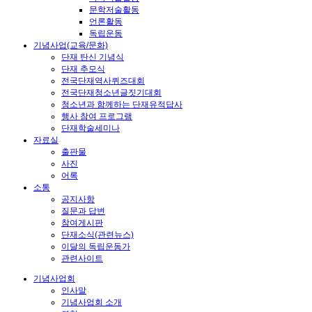
문학저술활동
언론활동
독립운동
기념사업(교육/문화)
단재 탄신 기념식
단재 추모식
전국단재역사퀴즈대회
전국단재청소년글짓기대회
청소년과 함께하는 단재유적답사
행사 참여 프로그램
단재학술세미나
자료실
출판물
사진
어록
소통
공지사항
질문과 답변
참여게시판
단재소식(관련뉴스)
이달의 독립운동가
관련사이트
기념사업회
인사말
기념사업회 소개