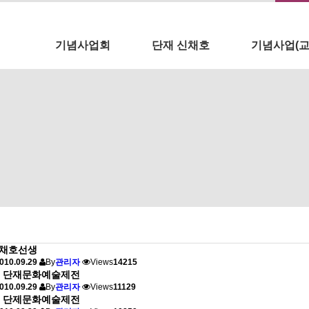
메뉴 건너뛰기
기념사업회
단재 신채호
기념사업(교
채호선생
010.09.29
By
관리자
Views
14215
회 단재문화예술제전
010.09.29
By
관리자
Views
11129
회 단제문화예술제전