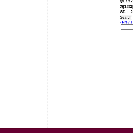
Date
2
제12
Date
2
Search
Prev
1