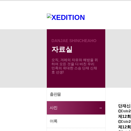
DANJAE SHINCHEAHO
자료실
자료실
사진
오직, 겨레의 자유와 해방을 위
하여 모든 것을 다 바친 우리
민족의 위대한 스승 단재 신채
호 선생!
출판물
단재신
사진
Date
2
제12
어록
Date
2
제12