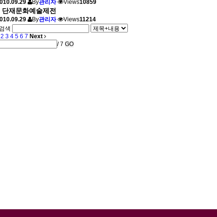
010.09.29
By
관리자
Views
10859
회 단재문화예술제전
010.09.29
By
관리자
Views
11214
검색
2
3
4
5
6
7
Next
/ 7
GO