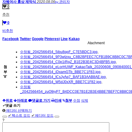
자혜여사 흉상 제막식
2020.08.06
관리자
by
0
추천
0
비추천
Facebook
Twitter
Google
Pinterest
Line
Kakao
Atachment
수정됨_2042566454_5ibu8qpF_C7E5BDC3.jpg
,
수정됨_2042566454_9P3wtzxu_C8B2BFEEC7CFB1B9C8B8C0C7BFF
수정됨_2042566454_C0p1iRgZ_B1E2B3E4C3D4BFB5.jpg
,
첨
수정됨_2042566454_eLorHUWF_KakaoTalk_20200608_090840001_
부
수정됨_2042566454_iDxamGTb_BBE7C1F83.jpg
,
'
8
'
수정됨_2042566454_tCsJyAq7_BAF1B3AAB8AE.jpg
,
수정됨_2042566454_W5dJ0xXR_BBE7C1F82.jpg
,
수정됨
_2042566454_zuO9iyP7_B4DCC0E7B1E2B3E4BBE7BEF7C8B8C0
위로
아래로
댓글로 가기
인쇄
첨부
수정
삭제
✔
댓글 쓰기
에디터 선택하기
✔
텍스트 모드
✔
에디터 모드
?