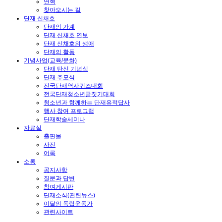
연혁
찾아오시는 길
단재 신채호
단재의 가계
단재 신채호 연보
단재 신채호의 생애
단재의 활동
기념사업(교육/문화)
단재 탄신 기념식
단재 추모식
전국단재역사퀴즈대회
전국단재청소년글짓기대회
청소년과 함께하는 단재유적답사
행사 참여 프로그램
단재학술세미나
자료실
출판물
사진
어록
소통
공지사항
질문과 답변
참여게시판
단재소식(관련뉴스)
이달의 독립운동가
관련사이트