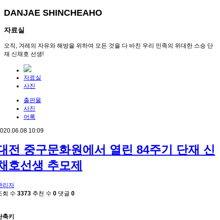
DANJAE SHINCHEAHO
자료실
오직, 겨레의 자유와 해방을 위하여 모든 것을 다 바친 우리 민족의 위대한 스승 단
재 신채호 선생!
자료실
사진
출판물
사진
어록
020.06.08 10:09
대전 중구문화원에서 열린 84주기 단재 신
채호선생 추모제
관리자
조회 수
3373
추천 수
0
댓글
0
단축키