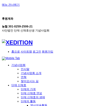
메뉴 건너뛰기
후원계좌
농협 301-0259-2506-21
사단법인 단재 신채호선생 기념사업회
홈으로
사이트맵
로그인
회원가입
기념사업회
인사말
기념사업회 소개
연혁
찾아오시는 길
단재 신채호
단재의 가계
단재 신채호 연보
단재 신채호의 생애
단재의 활동
역사저술활동