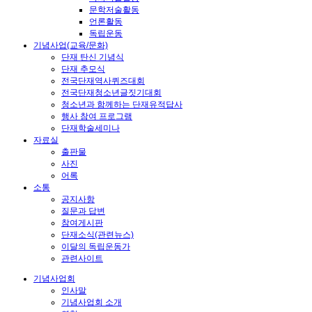
문학저술활동
언론활동
독립운동
기념사업(교육/문화)
단재 탄신 기념식
단재 추모식
전국단재역사퀴즈대회
전국단재청소년글짓기대회
청소년과 함께하는 단재유적답사
행사 참여 프로그램
단재학술세미나
자료실
출판물
사진
어록
소통
공지사항
질문과 답변
참여게시판
단재소식(관련뉴스)
이달의 독립운동가
관련사이트
기념사업회
인사말
기념사업회 소개