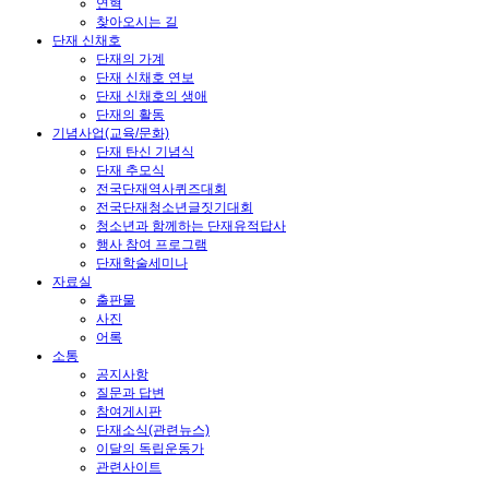
연혁
찾아오시는 길
단재 신채호
단재의 가계
단재 신채호 연보
단재 신채호의 생애
단재의 활동
기념사업(교육/문화)
단재 탄신 기념식
단재 추모식
전국단재역사퀴즈대회
전국단재청소년글짓기대회
청소년과 함께하는 단재유적답사
행사 참여 프로그램
단재학술세미나
자료실
출판물
사진
어록
소통
공지사항
질문과 답변
참여게시판
단재소식(관련뉴스)
이달의 독립운동가
관련사이트