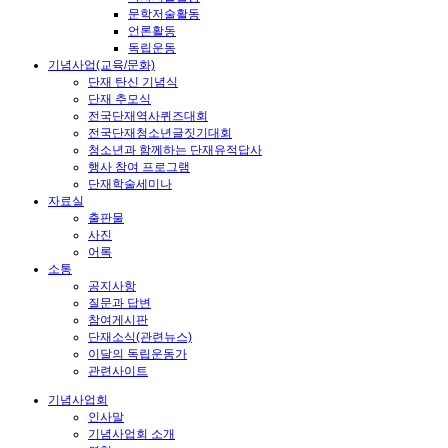
문학저술활동
언론활동
독립운동
기념사업(교육/문화)
단재 탄신 기념식
단재 추모식
전국단재역사퀴즈대회
전국단재청소년글짓기대회
청소년과 함께하는 단재유적답사
행사 참여 프로그램
단재학술세미나
자료실
출판물
사진
어록
소통
공지사항
질문과 답변
참여게시판
단재소식(관련뉴스)
이달의 독립운동가
관련사이트
기념사업회
인사말
기념사업회 소개