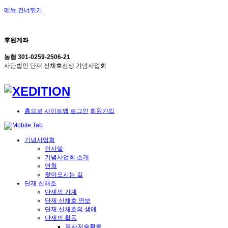
메뉴 건너뛰기
후원계좌
농협 301-0259-2506-21
사단법인 단재 신채호선생 기념사업회
홈으로
사이트맵
로그인
회원가입
기념사업회
인사말
기념사업회 소개
연혁
찾아오시는 길
단재 신채호
단재의 가계
단재 신채호 연보
단재 신채호의 생애
단재의 활동
역사저술활동