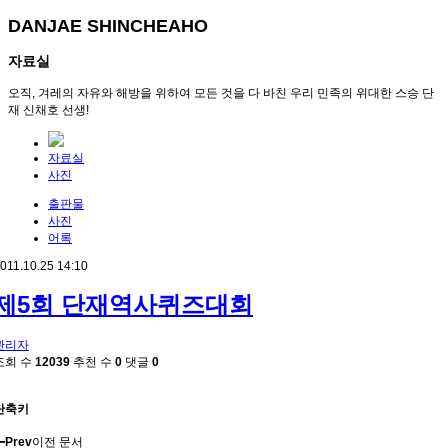
DANJAE SHINCHEAHO
자료실
오직, 겨레의 자유와 해방을 위하여 모든 것을 다 바친 우리 민족의 위대한 스승 단
재 신채호 선생!
자료실
사진
출판물
사진
어록
011.10.25 14:10
제5회 단재역사퀴즈대회
관리자
조회 수
12039
추천 수
0
댓글
0
단축키
Prev
이전 문서