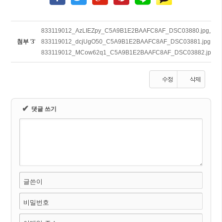
833119012_AzLIEZpy_C5A9B1E2BAAFC8AF_DSC03880.jpg
,
첨부
'
3
'
833119012_dcjUgO50_C5A9B1E2BAAFC8AF_DSC03881.jpg
,
833119012_MCow62q1_C5A9B1E2BAAFC8AF_DSC03882.jpg
수정
삭제
✔
댓글 쓰기
글쓴이
비밀번호