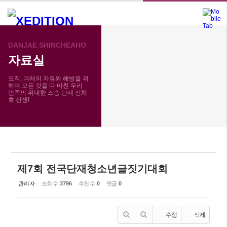
메뉴 건너뛰기
DANJAE SHINCHEAHO
자료실
자료실
사진
오직, 겨레의 자유와 해방을 위
하여 모든 것을 다 바친 우리
민족의 위대한 스승 단재 신채
호 선생!
제7회 전국단재청소년글짓기대회
관리자
조회 수
3796
추천 수
0
댓글
0
수정
삭제