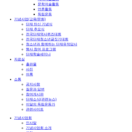
문학저술활동
언론활동
독립운동
기념사업(교육/문화)
단재 탄신 기념식
단재 추모식
전국단재역사퀴즈대회
전국단재청소년글짓기대회
청소년과 함께하는 단재유적답사
행사 참여 프로그램
단재학술세미나
자료실
출판물
사진
어록
소통
공지사항
질문과 답변
참여게시판
단재소식(관련뉴스)
이달의 독립운동가
관련사이트
기념사업회
인사말
기념사업회 소개