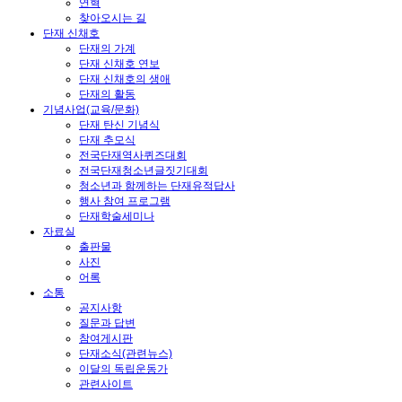
연혁
찾아오시는 길
단재 신채호
단재의 가계
단재 신채호 연보
단재 신채호의 생애
단재의 활동
기념사업(교육/문화)
단재 탄신 기념식
단재 추모식
전국단재역사퀴즈대회
전국단재청소년글짓기대회
청소년과 함께하는 단재유적답사
행사 참여 프로그램
단재학술세미나
자료실
출판물
사진
어록
소통
공지사항
질문과 답변
참여게시판
단재소식(관련뉴스)
이달의 독립운동가
관련사이트