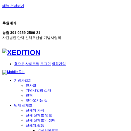
메뉴 건너뛰기
후원계좌
농협 301-0259-2506-21
사단법인 단재 신채호선생 기념사업회
홈으로
사이트맵
로그인
회원가입
기념사업회
인사말
기념사업회 소개
연혁
찾아오시는 길
단재 신채호
단재의 가계
단재 신채호 연보
단재 신채호의 생애
단재의 활동
역사저술활동