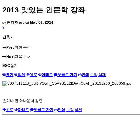
2013 맛있는 인문학 강좌
관리자
May 02, 2014
by
posted
?
단축키
Prev
이전 문서
Next
다음 문서
ESC
닫기
크게
작게
위로
아래로
댓글로 가기
인쇄
수정
삭제
손미나 전 아나운서 강연
위로
아래로
댓글로 가기
인쇄
수정
삭제