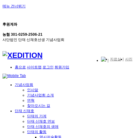
메뉴 건너뛰기
후원계좌
농협 301-0259-2506-21
사단법인 단재 신채호선생 기념사업회
자료실
사진
홈으로
사이트맵
로그인
회원가입
기념사업회
인사말
기념사업회 소개
연혁
찾아오시는 길
단재 신채호
단재의 가계
단재 신채호 연보
단재 신채호의 생애
단재의 활동
역사저술활동