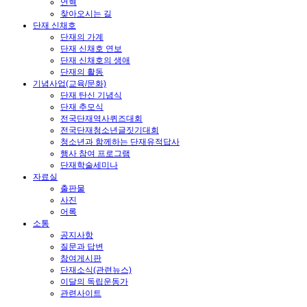
연혁
찾아오시는 길
단재 신채호
단재의 가계
단재 신채호 연보
단재 신채호의 생애
단재의 활동
기념사업(교육/문화)
단재 탄신 기념식
단재 추모식
전국단재역사퀴즈대회
전국단재청소년글짓기대회
청소년과 함께하는 단재유적답사
행사 참여 프로그램
단재학술세미나
자료실
출판물
사진
어록
소통
공지사항
질문과 답변
참여게시판
단재소식(관련뉴스)
이달의 독립운동가
관련사이트