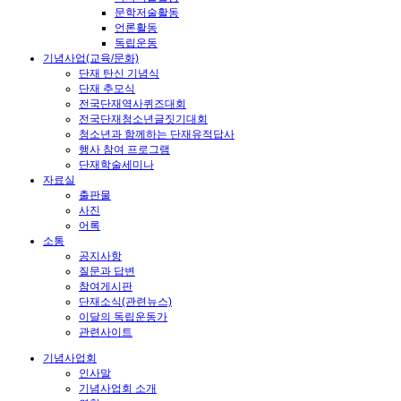
문학저술활동
언론활동
독립운동
기념사업(교육/문화)
단재 탄신 기념식
단재 추모식
전국단재역사퀴즈대회
전국단재청소년글짓기대회
청소년과 함께하는 단재유적답사
행사 참여 프로그램
단재학술세미나
자료실
출판물
사진
어록
소통
공지사항
질문과 답변
참여게시판
단재소식(관련뉴스)
이달의 독립운동가
관련사이트
기념사업회
인사말
기념사업회 소개