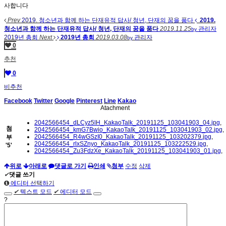
사합니다
Prev
2019. 청소년과 함께 하는 단재유적 답사/ 청년, 단재의 꿈을 품다
2019.
청소년과 함께 하는 단재유적 답사/ 청년, 단재의 꿈을 품다
2019.11.25
관리자
by
2019년 총회
Next
2019년 총회
2019.03.08
관리자
by
0
추천
0
비추천
Facebook
Twitter
Google
Pinterest
Line
Kakao
Atachment
2042566454_dLCyz5lH_KakaoTalk_20191125_103041903_04.jpg
,
첨
2042566454_kmG7Bwio_KakaoTalk_20191125_103041903_02.jpg
,
2042566454_R4wGSzI0_KakaoTalk_20191125_103202379.jpg
,
부
2042566454_rlxSZnyo_KakaoTalk_20191125_103222529.jpg
,
'
5
'
2042566454_Zu3FdzXe_KakaoTalk_20191125_103041903_01.jpg
,
위로
아래로
댓글로 가기
인쇄
첨부
수정
삭제
✔
댓글 쓰기
에디터 선택하기
✔
텍스트 모드
✔
에디터 모드
?