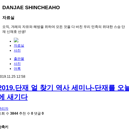
DANJAE SHINCHEAHO
자료실
오직, 겨레의 자유와 해방을 위하여 모든 것을 다 바친 우리 민족의 위대한 스승 단
재 신채호 선생!
자료실
사진
출판물
사진
어록
019.11.25 12:58
2019.단재 얼 찾기 역사 세미나-단재를 오
에 새기다
관리자
조회 수
3844
추천 수
0
댓글
0
단축키