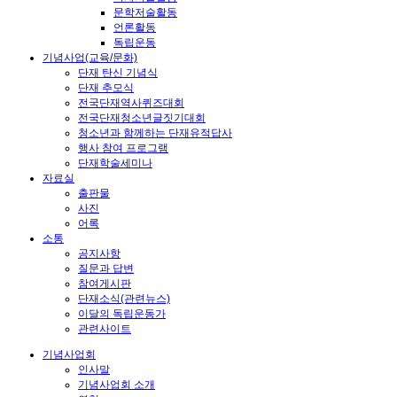
문학저술활동
언론활동
독립운동
기념사업(교육/문화)
단재 탄신 기념식
단재 추모식
전국단재역사퀴즈대회
전국단재청소년글짓기대회
청소년과 함께하는 단재유적답사
행사 참여 프로그램
단재학술세미나
자료실
출판물
사진
어록
소통
공지사항
질문과 답변
참여게시판
단재소식(관련뉴스)
이달의 독립운동가
관련사이트
기념사업회
인사말
기념사업회 소개