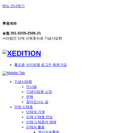
메뉴 건너뛰기
후원계좌
농협 301-0259-2506-21
사단법인 단재 신채호선생 기념사업회
홈으로
사이트맵
로그인
회원가입
기념사업회
인사말
기념사업회 소개
연혁
찾아오시는 길
단재 신채호
단재의 가계
단재 신채호 연보
단재 신채호의 생애
단재의 활동
역사저술활동