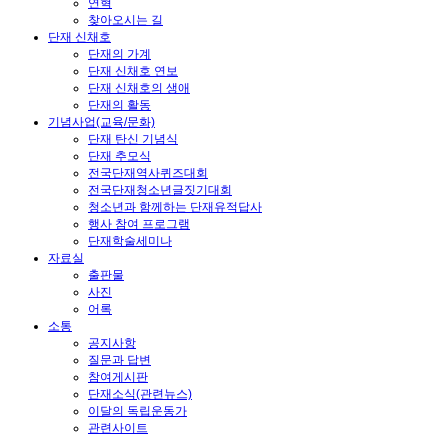
연혁
찾아오시는 길
단재 신채호
단재의 가계
단재 신채호 연보
단재 신채호의 생애
단재의 활동
기념사업(교육/문화)
단재 탄신 기념식
단재 추모식
전국단재역사퀴즈대회
전국단재청소년글짓기대회
청소년과 함께하는 단재유적답사
행사 참여 프로그램
단재학술세미나
자료실
출판물
사진
어록
소통
공지사항
질문과 답변
참여게시판
단재소식(관련뉴스)
이달의 독립운동가
관련사이트