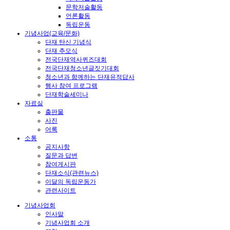
문학저술활동
언론활동
독립운동
기념사업(교육/문화)
단재 탄신 기념식
단재 추모식
전국단재역사퀴즈대회
전국단재청소년글짓기대회
청소년과 함께하는 단재유적답사
행사 참여 프로그램
단재학술세미나
자료실
출판물
사진
어록
소통
공지사항
질문과 답변
참여게시판
단재소식(관련뉴스)
이달의 독립운동가
관련사이트
기념사업회
인사말
기념사업회 소개