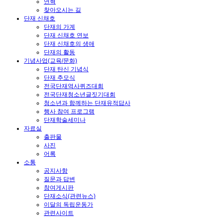
연혁
찾아오시는 길
단재 신채호
단재의 가계
단재 신채호 연보
단재 신채호의 생애
단재의 활동
기념사업(교육/문화)
단재 탄신 기념식
단재 추모식
전국단재역사퀴즈대회
전국단재청소년글짓기대회
청소년과 함께하는 단재유적답사
행사 참여 프로그램
단재학술세미나
자료실
출판물
사진
어록
소통
공지사항
질문과 답변
참여게시판
단재소식(관련뉴스)
이달의 독립운동가
관련사이트