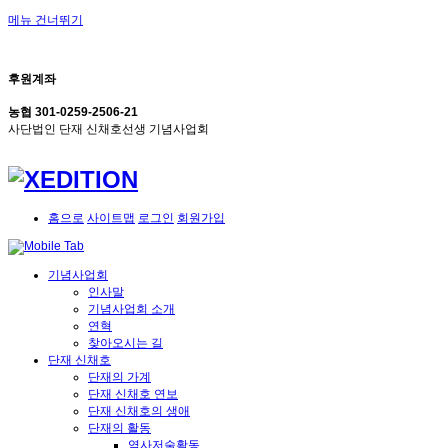
메뉴 건너뛰기
후원계좌
농협 301-0259-2506-21
사단법인 단재 신채호선생 기념사업회
홈으로
사이트맵
로그인
회원가입
기념사업회
인사말
기념사업회 소개
연혁
찾아오시는 길
단재 신채호
단재의 가계
단재 신채호 연보
단재 신채호의 생애
단재의 활동
역사저술활동