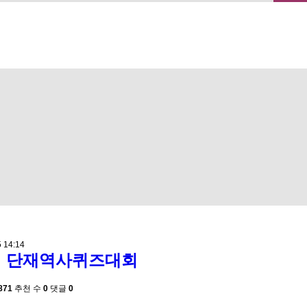
메뉴 건너뛰기
5 14:14
회 단재역사퀴즈대회
871
추천 수
0
댓글
0