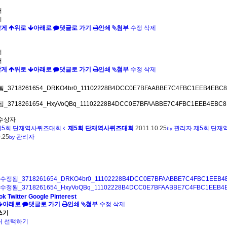
서
서
작게
위로
아래로
댓글로 가기
인쇄
첨부
수정
삭제
서
서
작게
위로
아래로
댓글로 가기
인쇄
첨부
수정
삭제
수상자
5회 단재역사퀴즈대회
제5회 단재역사퀴즈대회
2011.10.25
관리자
제5회 단
by
.25
관리자
by
수정됨_3718261654_DRKO4br0_11102228B4DCC0E7BFAABBE7C4FBC1EEB4EB
수정됨_3718261654_HxyVoQBq_11102228B4DCC0E7BFAABBE7C4FBC1EEB4EB
ok
Twitter
Google
Pinterest
아래로
댓글로 가기
인쇄
첨부
수정
삭제
쓰기
 선택하기