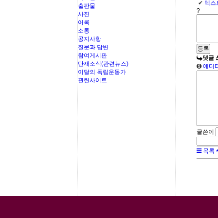
✔
텍스
출판물
?
사진
어록
소통
공지사항
질문과 답변
참여게시판
댓글 
단재소식(관련뉴스)
에디터
이달의 독립운동가
관련사이트
글쓴이
목록