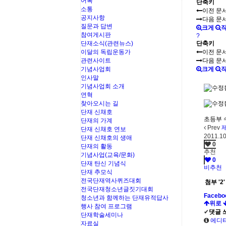
어록
단축키
소통
이전 문
공지사항
다음 문
질문과 답변
크게
참여게시판
?
단재소식(관련뉴스)
단축키
이달의 독립운동가
이전 문
관련사이트
다음 문
기념사업회
크게
인사말
기념사업회 소개
연혁
찾아오시는 길
단재 신채호
초등부 
단재의 가계
Prev
제
단재 신채호 연보
2011.10
단재 신채호의 생애
0
단재의 활동
추천
기념사업(교육/문화)
0
단재 탄신 기념식
비추천
단재 추모식
전국단재역사퀴즈대회
첨부
'
2
'
전국단재청소년글짓기대회
Facebo
청소년과 함께하는 단재유적답사
위로
행사 참여 프로그램
✔
댓글 
단재학술세미나
에디터
자료실