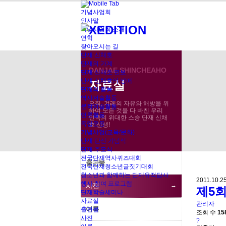
기념사업회
인사말
기념사업회 소개
연혁
찾아오시는 길
단재 신채호
단재의 가계
DANJAE SHINCHEAHO
단재 신채호 연보
자료실
단재 신채호의 생애
자료실
사진
단재의 활동
역사저술활동
오직, 겨레의 자유와 해방을 위
문학저술활동
하여 모든 것을 다 바친 우리
언론활동
민족의 위대한 스승 단재 신채
독립운동
호 선생!
기념사업(교육/문화)
단재 탄신 기념식
단재 추모식
전국단재역사퀴즈대회
출판물
전국단재청소년글짓기대회
청소년과 함께하는 단재유적답사
2011.10.2
행사 참여 프로그램
사진
제5
단재학술세미나
자료실
관리자
어록
출판물
조회 수
15
사진
?