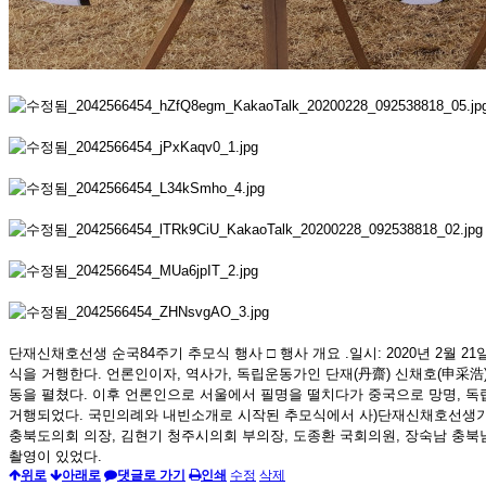
단재신채호선생 순국84주기 추모식 행사 □ 행사 개요 .일시: 2020년 2월 21일
식을 거행한다. 언론인이자, 역사가, 독립운동가인 단재(丹齋) 신채호(申采
동을 펼쳤다. 이후 언론인으로 서울에서 필명을 떨치다가 중국으로 망명, 독립
거행되었다. 국민의례와 내빈소개로 시작된 추모식에서 사)단재신채호선생기
충북도의회 의장, 김현기 청주시의회 부의장, 도종환 국회의원, 장숙남 
촬영이 있었다.
위로
아래로
댓글로 가기
인쇄
수정
삭제