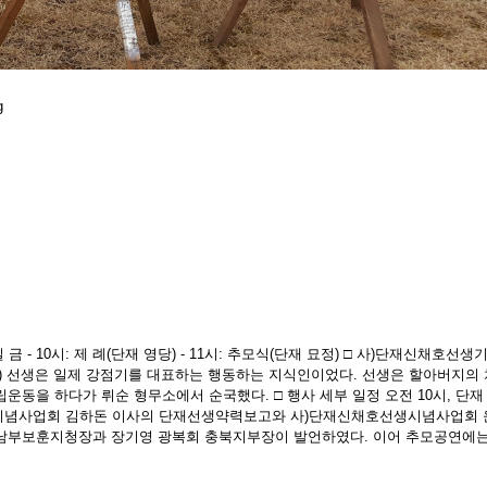
 금 - 10시: 제 례(단재 영당) - 11시: 추모식(단재 묘정) □ 사)단재신채호선
浩) 선생은 일제 강점기를 대표하는 행동하는 지식인이었다. 선생은 할아버지의
운동을 하다가 뤼순 형무소에서 순국했다. □ 행사 세부 일정 오전 10시, 단
념사업회 김하돈 이사의 단재선생약력보고와 사)단재신채호선생시념사업회 윤
충북남부보훈지청장과 장기영 광복회 충북지부장이 발언하였다. 이어 추모공연에