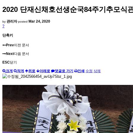
2020 단재신채호선생순국84주기추모식
관리자
Mar 24, 2020
by
posted
?
단축키
Prev
이전 문서
Next
다음 문서
ESC
닫기
크게
작게
위로
아래로
댓글로 가기
인쇄
수정
삭제