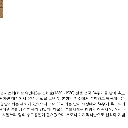
생기념사업회(회장 유인태)는 신채호(1880∼1936) 선생 순국 84주기를 맞아 추모
 처가인 대전에서 유년 시절을 보낸 뒤 본향인 청주에서 수학하고 애국계몽운
재 영당에서는 제례가 있었으며 이어 11시에는 단재 묘정에서 84주기 추모식이
석위 부회장의 헌사가 있었다. 아울러 추모사에는 한범덕 청주시장, 장선배
는 씨알누리 팀의 추모공연이 펼쳐졌으며 추모식 마지막식순으로 헌화와 기념