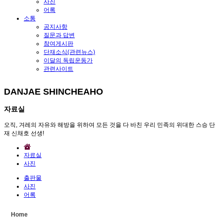
사진
어록
소통
공지사항
질문과 답변
참여게시판
단재소식(관련뉴스)
이달의 독립운동가
관련사이트
DANJAE SHINCHEAHO
자료실
오직, 겨레의 자유와 해방을 위하여 모든 것을 다 바친 우리 민족의 위대한 스승 단
재 신채호 선생!
자료실
사진
출판물
사진
어록
Home