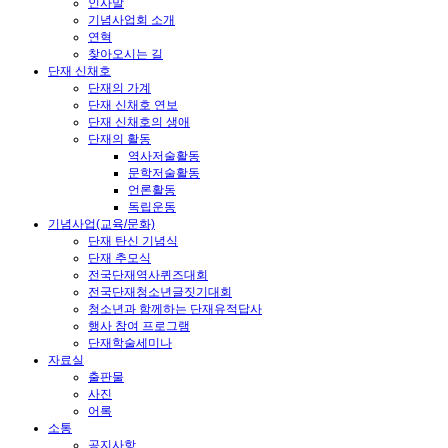
인사말
기념사업회 소개
연혁
찾아오시는 길
단재 신채호
단재의 가계
단재 신채호 연보
단재 신채호의 생애
단재의 활동
역사저술활동
문학저술활동
언론활동
독립운동
기념사업(교육/문화)
단재 탄신 기념식
단재 추모식
전국단재역사퀴즈대회
전국단재청소년글짓기대회
청소년과 함께하는 단재유적답사
행사 참여 프로그램
단재학술세미나
자료실
출판물
사진
어록
소통
공지사항