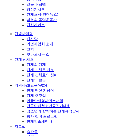
질문과 답변
참여게시판
단재소식(관련뉴스)
이달의 독립운동가
관련사이트
기념사업회
인사말
기념사업회 소개
연혁
찾아오시는 길
단재 신채호
단재의 가계
단재 신채호 연보
단재 신채호의 생애
단재의 활동
기념사업(교육/문화)
단재 탄신 기념식
단재 추모식
전국단재역사퀴즈대회
전국단재청소년글짓기대회
청소년과 함께하는 단재유적답사
행사 참여 프로그램
단재학술세미나
자료실
출판물