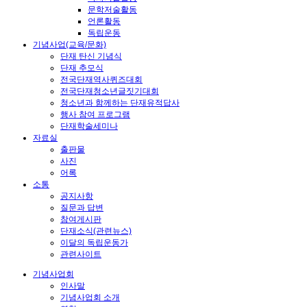
문학저술활동
언론활동
독립운동
기념사업(교육/문화)
단재 탄신 기념식
단재 추모식
전국단재역사퀴즈대회
전국단재청소년글짓기대회
청소년과 함께하는 단재유적답사
행사 참여 프로그램
단재학술세미나
자료실
출판물
사진
어록
소통
공지사항
질문과 답변
참여게시판
단재소식(관련뉴스)
이달의 독립운동가
관련사이트
기념사업회
인사말
기념사업회 소개