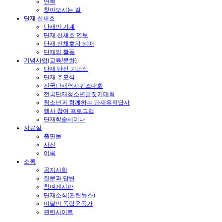
연혁
찾아오시는 길
단재 신채호
단재의 가계
단재 신채호 연보
단재 신채호의 생애
단재의 활동
기념사업(교육/문화)
단재 탄신 기념식
단재 추모식
전국단재역사퀴즈대회
전국단재청소년글짓기대회
청소년과 함께하는 단재유적답사
행사 참여 프로그램
단재학술세미나
자료실
출판물
사진
어록
소통
공지사항
질문과 답변
참여게시판
단재소식(관련뉴스)
이달의 독립운동가
관련사이트