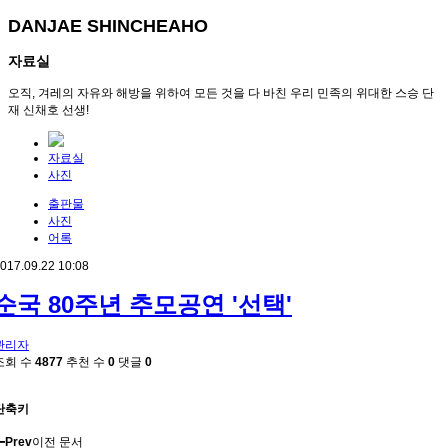
DANJAE SHINCHEAHO
자료실
오직, 겨레의 자유와 해방을 위하여 모든 것을 다 바친 우리 민족의 위대한 스승 단
재 신채호 선생!
자료실
사진
출판물
사진
어록
017.09.22 10:08
순국 80주년 추모공연 '선택'
관리자
조회 수
4877
추천 수
0
댓글
0
단축키
Prev
이전 문서