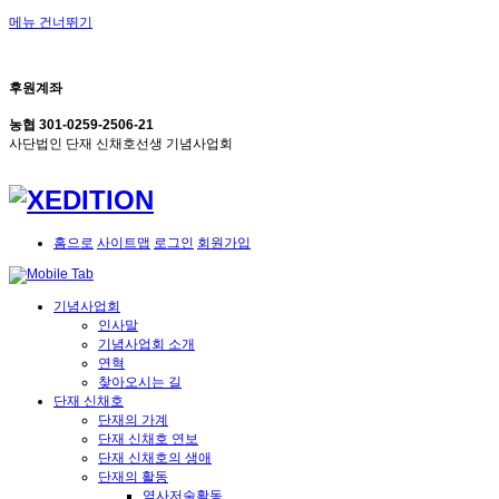
메뉴 건너뛰기
후원계좌
농협 301-0259-2506-21
사단법인 단재 신채호선생 기념사업회
홈으로
사이트맵
로그인
회원가입
기념사업회
인사말
기념사업회 소개
연혁
찾아오시는 길
단재 신채호
단재의 가계
단재 신채호 연보
단재 신채호의 생애
단재의 활동
역사저술활동