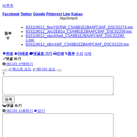
비추천
Facebook
Twitter
Google
Pinterest
Line
Kakao
Atachment
833119012_8exYSQ5W_C5A9B1E2BAAFC8AF_DSC02274.jpg
,
833119012_JqU2EB1g_C5A9B1E2BAAFC8AF_DSC02209.jpg
,
첨부
833119012_ntez4Aw6_C5A9B1E2BAAFC8AF_DSC02290-
'
4
'
1.jpg
,
833119012_xBzy16iF_C5A9B1E2BAAFC8AF_DSC02220.jpg
,
위로
아래로
댓글로 가기
인쇄
첨부
수정
삭제
✔
댓글 쓰기
에디터 선택하기
✔
텍스트 모드
✔
에디터 모드
?
댓글 쓰기
에디터 사용하기
닫기