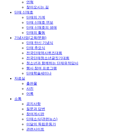
연혁
찾아오시는 길
단재 신채호
단재의 가계
단재 신채호 연보
단재 신채호의 생애
단재의 활동
기념사업(교육/문화)
단재 탄신 기념식
단재 추모식
전국단재역사퀴즈대회
전국단재청소년글짓기대회
청소년과 함께하는 단재유적답사
행사 참여 프로그램
단재학술세미나
자료실
출판물
사진
어록
소통
공지사항
질문과 답변
참여게시판
단재소식(관련뉴스)
이달의 독립운동가
관련사이트