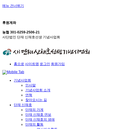
메뉴 건너뛰기
후원계좌
농협 301-0259-2506-21
사단법인 단재 신채호선생 기념사업회
홈으로
사이트맵
로그인
회원가입
기념사업회
인사말
기념사업회 소개
연혁
찾아오시는 길
단재 신채호
단재의 가계
단재 신채호 연보
단재 신채호의 생애
단재의 활동