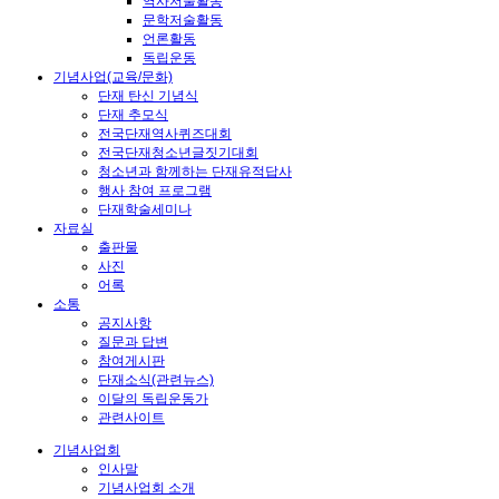
역사저술활동
문학저술활동
언론활동
독립운동
기념사업(교육/문화)
단재 탄신 기념식
단재 추모식
전국단재역사퀴즈대회
전국단재청소년글짓기대회
청소년과 함께하는 단재유적답사
행사 참여 프로그램
단재학술세미나
자료실
출판물
사진
어록
소통
공지사항
질문과 답변
참여게시판
단재소식(관련뉴스)
이달의 독립운동가
관련사이트
기념사업회
인사말
기념사업회 소개