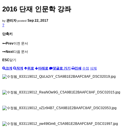
2016 단재 인문학 강좌
관리자
Sep 22, 2017
by
posted
?
단축키
Prev
이전 문서
Next
다음 문서
ESC
닫기
크게
작게
위로
아래로
댓글로 가기
인쇄
수정
삭제