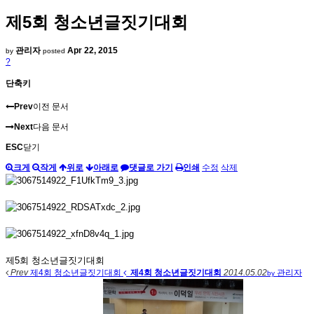
제5회 청소년글짓기대회
관리자
Apr 22, 2015
by
posted
?
단축키
Prev
이전 문서
Next
다음 문서
ESC
닫기
크게
작게
위로
아래로
댓글로 가기
인쇄
수정
삭제
제5회 청소년글짓기대회
Prev
제4회 청소년글짓기대회
제4회 청소년글짓기대회
2014.05.02
관리자
by