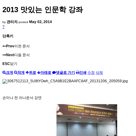
2013 맛있는 인문학 강좌
관리자
May 02, 2014
by
posted
?
단축키
Prev
이전 문서
Next
다음 문서
ESC
닫기
크게
작게
위로
아래로
댓글로 가기
인쇄
수정
삭제
손미나 전 아나운서 강연